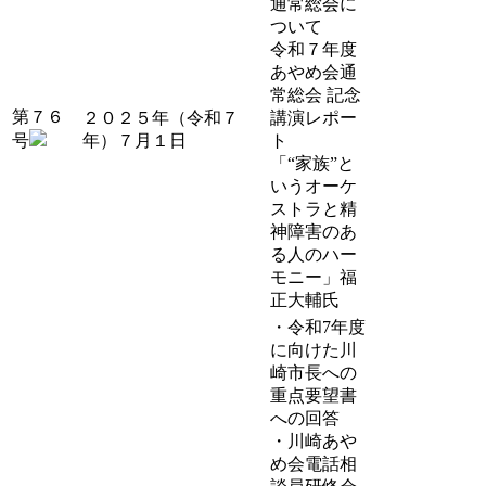
通常総会に
ついて
令和７年度
あやめ会通
常総会 記念
第７６
２０２５年（令和７
講演レポー
号
年）７月１日
ト
「“家族”と
いうオーケ
ストラと精
神障害のあ
る人のハー
モニー」福
正大輔氏
・令和7年度
に向けた川
崎市長への
重点要望書
への回答
・川崎あや
め会電話相