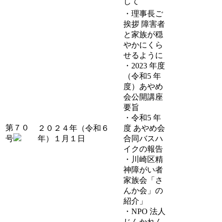
して
・理事長ご
挨拶 障害者
と家族が穏
やかにくら
せるように
・2023 年度
（令和5 年
度）あやめ
会公開講座
要旨
・令和5 年
第７０
２０２４年（令和６
度 あやめ会
号
年）１月１日
合同バスハ
イクの報告
・川崎区精
神障がい者
家族会「さ
んか会」の
紹介」
・NPO 法人
じんかれん