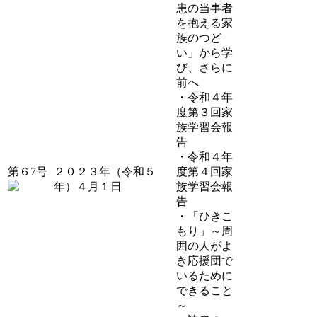
患の当事者
を抱える家
族のつど
い」から学
び、さらに
前へ
・令和４年
度第３回家
族学習会報
告
・令和４年
第６7号
２０２３年（令和５
度第４回家
年）４月１日
族学習会報
告
・「ひきこ
もり」～周
囲の人がよ
き応援団で
いるために
できること
～