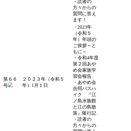
・読者の
方々からの
質問に答え
ます！
・2023年
（令和５
年）年頭の
ご挨拶～と
もに～
・令和4年度
第２回あや
め会家族学
習会報告
第６６
２０２３年（令和５
・あやめ会
年）1月１日
号
合同バスハ
イク 『江
ノ島水族館
と江の島散
策』催行記
・読者の
方々からの