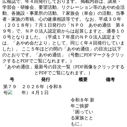
広報誌で、年４回発行しております。 掲載内容は、講座・
学習会・研修会、要望活動、リクレーション等のあやめ会活
動、各施設・事業所の活動、７家族会（単会）の活動、当事
者・家族の寄稿、心の健康相談等です。 なお、平成３０年
（２０１８年）７月１日発行の「ＮＰＯ あやめ通信 第４
９号」で、ＮＰＯ法人認定前からは起算しますと、通巻１０
０号となりました。（平成１７年度のＮＰＯ法人認定まで
は、「あやめ会だより」として、同じく年４回発行していま
した）。 ここ５年ほどの間の「あやめ通信」の目次は以下
のとおりです。「あやめ通信」（号数にPDFマークをクリッ
クするとPDFでご覧になれます。）
「あやめ通信」最新号の目次一覧（PDF画像をクリックする
とPDFでご覧になれます。）
号
発行
概要
備考
第７９
２０２６年（令和８
年）４月１日
号
令和８年 新
年ご挨拶
「困ってい
る家族とと
もに」