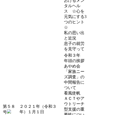
おけるメン
タルヘル
ス ☆心を
元気にする3
つのヒント
☆
私の思い出
と近況
息子の就労
を見守って
令和３年
年頭の挨拶
あやめ会
「家族ニー
ズ調査」の
中間報告に
ついて
看風使帆
ＡＣＴやア
ウトリーチ
第５８
２０２１年（令和３
型支援の重
年）１月１日
号
要性につい