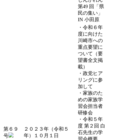
第49 回「県
民の集い」
IN 小田原
・令和６年
度に向けた
川崎市への
重点要望に
ついて（要
望書全文掲
載）
・政党ヒア
リングに参
加して
・家族のた
めの家族学
習会担当者
研修会
・令和５年
度 第２回 白
第６９
２０２３年（令和５
石先生の学
年）１０月１日
号
習会概要