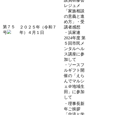
談員研修会
レジュメ
「家族相談
の意義と進
め方」・受
第７５
２０２５年（令和７
講者感想
号
年）４月１日
・浜家連
2024年度 第
５回市民メ
ンタルヘル
ス講座に参
加して
・ソースフ
ルギフト開
催の「えら
んでマルシ
ェ＠地域生
田」に参加
して
・理事長新
年ご挨拶
「交流と学