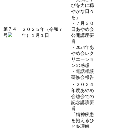
びを力に穏
やかな日々
を」
・７月３０
第７４
２０２５年（令和７
日あやめ会
号
年）１月１日
公開講座要
旨
・2024年あ
やめ会レク
リエーショ
ンの感想
・電話相談
研修会報告
・２０２４
年度あやめ
会総会での
記念講演要
旨
「精神疾患
を抱えるひ
とを理解