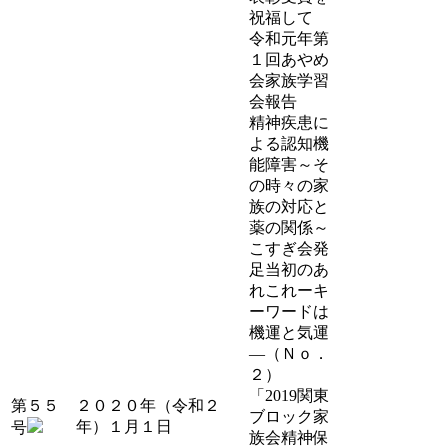
祝福して
令和元年第
１回あやめ
会家族学習
会報告
精神疾患に
よる認知機
能障害～そ
の時々の家
族の対応と
薬の関係～
こすぎ会発
足当初のあ
れこれーキ
ーワードは
機運と気運
―（Ｎｏ．
２）
「2019関東
第５５
２０２０年（令和２
ブロック家
年）１月１日
号
族会精神保