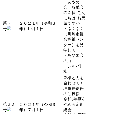
・あやめ
会、各単会
の皆様“こん
にちは”お元
第６１
２０２１年（令和３
気ですか。
号
年）10月１日
・ふくふく
（川崎市複
合福祉セン
ター）を見
学して
・あやめ会
の力
・シルバ川
柳
皆様と力を
合わせて！
理事長退任
のご挨拶
令和3年度あ
第６０
２０２１年（令和３
やめ会定期
号
年）７月１日
総会