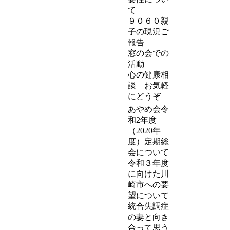
て
９０６０親
子の現況ご
報告
窓の会での
活動
心の健康相
談 お気軽
にどうぞ
あやめ会令
和2年度
（2020年
度）定期総
会について
令和３年度
に向けた川
崎市への要
望について
統合失調症
の妻と向き
合って思う