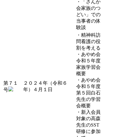
・「さんか
会家族のつ
どい」での
当事者の体
験談
・精神科訪
問看護の役
割を考える
・あやめ会
令和５年度
家族学習会
概要
・あやめ会
第７１
２０２４年（令和６
令和５年度
年）４月１日
号
第５回白石
先生の学習
会概要
・新入会員
対象の高森
先生のSST
研修に参加