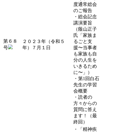
度通常総会
のご報告
・総会記念
講演要旨
（蔭山正子
氏「家族ま
第６８
２０２３年（令和５
るごと支
号
年）７月１日
援〜当事者
も家族も自
分の人生を
いきるため
に〜」）
・第1回白石
先生の学習
会概要
・読者の
方々からの
質問に答え
ます！（最
終回）
・「精神疾