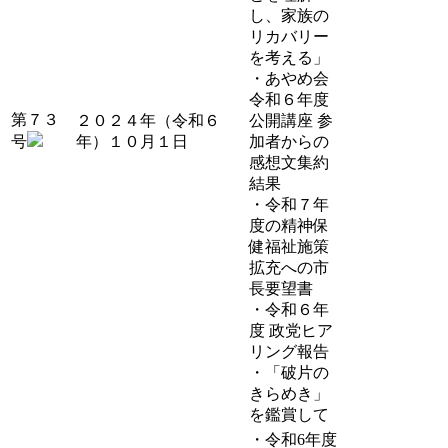
し、家族の
リカバリー
を考える」
・あやめ会
令和６年度
第７３
２０２４年（令和６
公開講座 参
号
年）１０月１日
加者からの
感想文集約
結果
・令和７年
度の精神保
健福祉施策
拡充への市
長要望書
・令和６年
度 政党ヒア
リング報告
・「破片の
きらめき」
を鑑賞して
・令和6年度