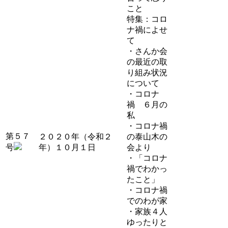
こと
特集：コロ
ナ禍によせ
て
・さんか会
の最近の取
り組み状況
について
・コロナ
禍 ６月の
私
・コロナ禍
第５７
２０２０年（令和２
の泰山木の
号
年）１０月１日
会より
・「コロナ
禍でわかっ
たこと」
・コロナ禍
でのわが家
・家族４人
ゆったりと