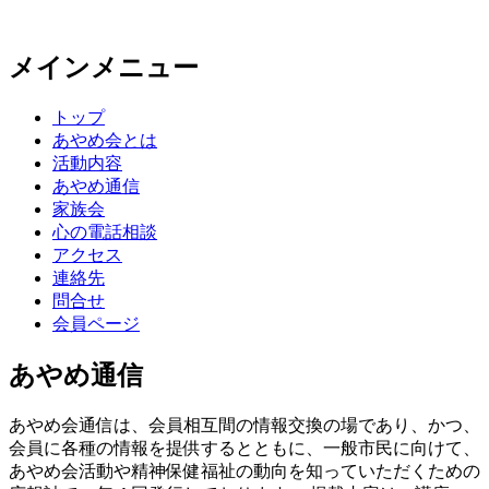
メインメニュー
川崎市精神保健福祉家族会連
コ
トップ
合会あやめ会
ン
あやめ会とは
テ
活動内容
ン
あやめ通信
ツ
家族会
へ
心の電話相談
移
アクセス
動
連絡先
問合せ
会員ページ
あやめ通信
あやめ会通信は、会員相互間の情報交換の場であり、かつ、
会員に各種の情報を提供するとともに、一般市民に向けて、
あやめ会活動や精神保健福祉の動向を知っていただくための