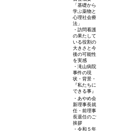
「基礎から
学ぶ薬物と
心理社会療
法」
・訪問看護
の果たして
いる役割の
大きさと今
後の可能性
を実感
・滝山病院
事件の現
状・背景・
『私たちに
できる事』
・あやめ会
新理事長就
任・前理事
長退任のご
挨拶
・令和５年