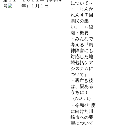
について～
年）１月１日
号
・「じんか
れん４７回
県民の集
い」ｉｎ綾
瀬：概要
・みんなで
考える『精
神障害にも
対応した地
域包括ケア
システムに
ついて』
・親亡き後
は、親ある
うちに！
（NO．1）
・令和4年度
に向けた川
崎市への要
望について