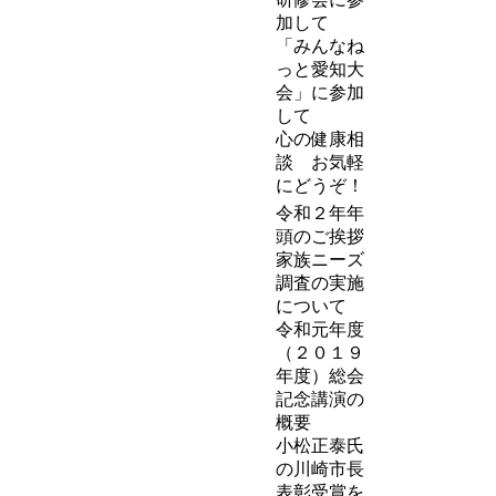
加して
「みんなね
っと愛知大
会」に参加
して
心の健康相
談 お気軽
にどうぞ！
令和２年年
頭のご挨拶
家族ニーズ
調査の実施
について
令和元年度
（２０１９
年度）総会
記念講演の
概要
小松正泰氏
の川崎市長
表彰受賞を