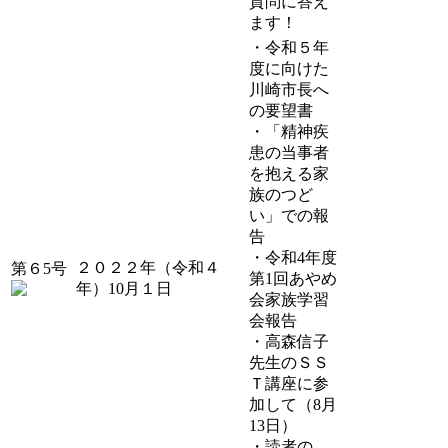
質問に答え
ます！
・令和５年
度に向けた
川崎市長へ
の要望書
・「精神疾
患の当事者
を抱える家
族のつど
い」での報
告
・令和4年度
２０２２年（令和４
第６5号
第1回あやめ
年）10月１日
会家族学習
会報告
・高森信子
先生のＳＳ
Ｔ講座に参
加して（8月
13日）
・読者の