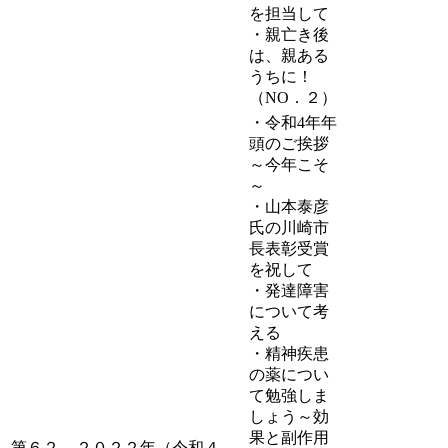
を担当して
・親亡き後
は、親ある
うちに！
（NO．２）
・令和4年年
頭のご挨拶
～今年こそ
～
・山本泰彦
氏の川崎市
長表彰受賞
を祝して
・発達障害
について考
える
・精神疾患
の薬につい
て勉強しま
しょう～効
果と副作用
第６２
２０２２年（令和４