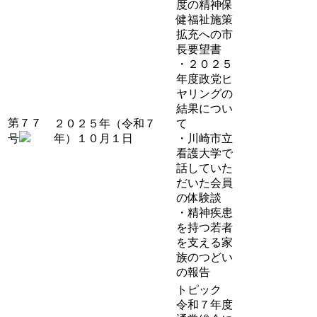
度の精神保
健福祉施策
拡充への市
長要望書
・２０２５
年度政党ヒ
ヤリングの
結果につい
第７７
２０２５年（令和７
て
号
年）１０月１日
・川崎市立
看護大学で
話していた
だいた会員
の体験談
・精神疾患
を持つ若者
を支える家
族のつどい
の報告
トピック
令和７年度