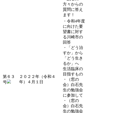
方々からの
質問に答え
ます！
・令和4年度
に向けた要
望書に対す
る川崎市の
回答
・「どう治
すか」から
「どう生き
るか」へ
生活臨床の
目指すもの
第６３
２０２２年（令和４
・（窓の
年）４月１日
号
会）白石先
生の勉強会
に参加して
・（窓の
会）白石先
生の勉強会