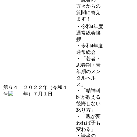
方々からの
質問に答え
ます！
・令和4年度
通常総会挨
拶
・令和4年度
通常総会
・「若者・
思春期・青
年期のメン
タルヘル
ス」
第６４
２０２２年（令和４
・「精神科
年）７月１日
号
医が教える
後悔しない
怒り方」
・「親が変
われば子も
変わる」
・読者の