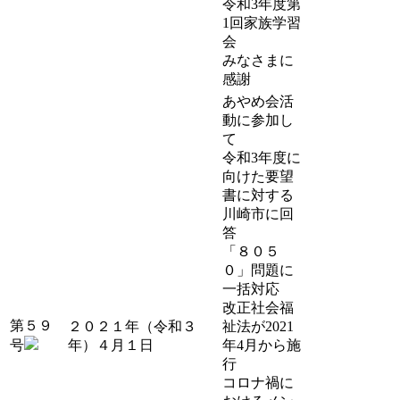
令和3年度第
1回家族学習
会
みなさまに
感謝
あやめ会活
動に参加し
て
令和3年度に
向けた要望
書に対する
川崎市に回
答
「８０５
０」問題に
一括対応
改正社会福
第５９
２０２１年（令和３
祉法が2021
号
年）４月１日
年4月から施
行
コロナ禍に