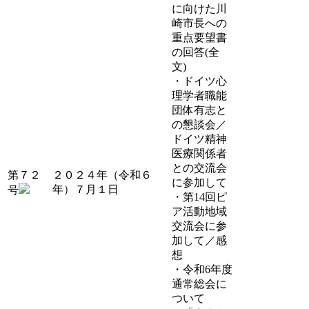
に向けた川
崎市長への
重点要望書
の回答(全
文)
・ドイツ心
理学者職能
団体有志と
の懇談会／
ドイツ精神
医療関係者
との交流会
第７２
２０２４年（令和６
に参加して
年）７月１日
号
・第14回ピ
ア活動地域
交流会に参
加して／感
想
・令和6年度
通常総会に
ついて