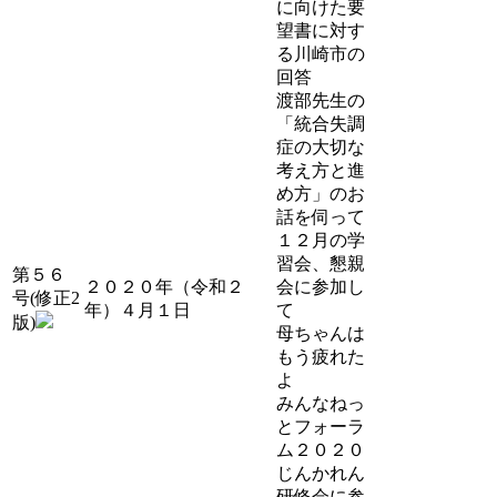
に向けた要
望書に対す
る川崎市の
回答
渡部先生の
「統合失調
症の大切な
考え方と進
め方」のお
話を伺って
１２月の学
習会、懇親
第５６
２０２０年（令和２
会に参加し
号(修正2
年）４月１日
て
版)
母ちゃんは
もう疲れた
よ
みんなねっ
とフォーラ
ム２０２０
じんかれん
研修会に参