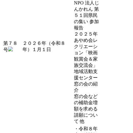
NPO 法人じ
んかれん 第
５１回県民
の集い 参加
報告
２０２５年
あやめ会レ
第７８
２０２６年（令和８
クリエーシ
年）１月１日
号
ョン「映画
観賞会＆家
族交流会」
地域活動支
援センター
窓の会の紹
介
窓の会など
の補助金増
額を求める
請願につい
て 他
・令和８年